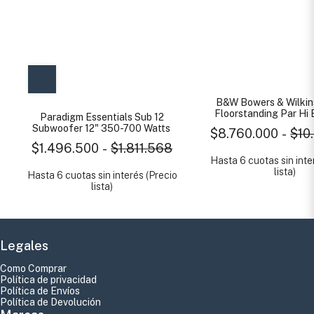
B&W Bowers & Wilkin
Floorstanding Par Hi
Paradigm Essentials Sub 12
Subwoofer 12" 350-700 Watts
$8.760.000
-
$10
$1.496.500
-
$1.811.568
Hasta 6 cuotas sin inte
lista)
Hasta 6 cuotas sin interés (Precio
lista)
Legales
Como Comprar
Política de privacidad
Política de Envíos
Política de Devolución