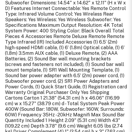
Subwoofer Dimensions: 14.54" x 14.62" x 12.11" (H x W x
D) Features Internet Connectable: Yes Remote Control
Type: Infrared Volume Control: Yes Wireless Rear
Speakers: Yes Wireless: Yes Wireless Subwoofer: Yes
Specifications Maximum Output Resolution: 4K Total
System Power: 400 Styling Color: Black Overall Total
Pieces 4 Accessories Remote Deluxe Remote Remote
Type Infrared (IR) Included Accessories (1) 6.5’ (2m)
high-speed HDMI cable, (1) 6’ (1.8m) Optical cable, (1) 6’
(1.8m) 3.5mm AUX cable, (1) Deluxe Remote, (2) AAA
Batteries, (2) Sound Bar wall mounting brackets
(screws and fasteners not included), (1) Sound bar wall
mount template, (1) SR1 Wall Mounting Template, (1)
Sound bar power adapter with 6.5’ (2m) power cord, (1)
Subwoofer power cord, (2) SR1 Power Adapters and
Power Cords, (1) Quick Start Guide, (1) Registration card
Warranty Original Purchaser Only Yes Shipping
Cartons Carton 1 21.38" (54.31 cm) h x 46.06" (116.99
cm) w x 15.27" (38.79 cm) d - Total System Peak Power
400W (Sound Bar: 180W, Subwoofer: 160W, Surrounds:
60W) Frequency 35Hz - 20kHz Magnifi Max Sound Bar
Quantity Included 1 Height 2.09" (5.31 cm) Width 43"
(109.22 cm) Depth 3.78" (9.6 cm) Weight 6.05 lbs (2.74
kg) Driver Complement (4) 1" (2.54 cm) h x 3" (7.62 cm)