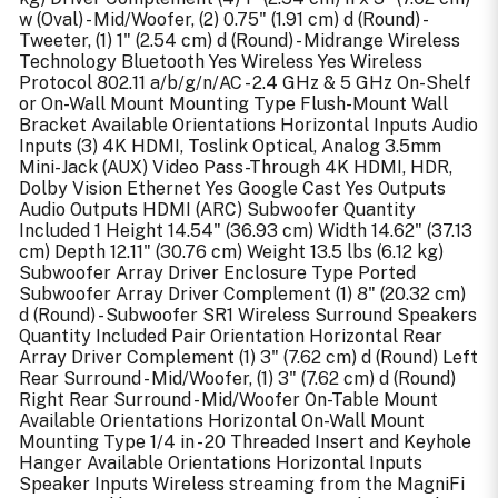
w (Oval) - Mid/Woofer, (2) 0.75" (1.91 cm) d (Round) -
Tweeter, (1) 1" (2.54 cm) d (Round) - Midrange Wireless
Technology Bluetooth Yes Wireless Yes Wireless
Protocol 802.11 a/b/g/n/AC - 2.4 GHz & 5 GHz On-Shelf
or On-Wall Mount Mounting Type Flush-Mount Wall
Bracket Available Orientations Horizontal Inputs Audio
Inputs (3) 4K HDMI, Toslink Optical, Analog 3.5mm
Mini-Jack (AUX) Video Pass-Through 4K HDMI, HDR,
Dolby Vision Ethernet Yes Google Cast Yes Outputs
Audio Outputs HDMI (ARC) Subwoofer Quantity
Included 1 Height 14.54" (36.93 cm) Width 14.62" (37.13
cm) Depth 12.11" (30.76 cm) Weight 13.5 lbs (6.12 kg)
Subwoofer Array Driver Enclosure Type Ported
Subwoofer Array Driver Complement (1) 8" (20.32 cm)
d (Round) - Subwoofer SR1 Wireless Surround Speakers
Quantity Included Pair Orientation Horizontal Rear
Array Driver Complement (1) 3" (7.62 cm) d (Round) Left
Rear Surround - Mid/Woofer, (1) 3" (7.62 cm) d (Round)
Right Rear Surround - Mid/Woofer On-Table Mount
Available Orientations Horizontal On-Wall Mount
Mounting Type 1/4 in - 20 Threaded Insert and Keyhole
Hanger Available Orientations Horizontal Inputs
Speaker Inputs Wireless streaming from the MagniFi