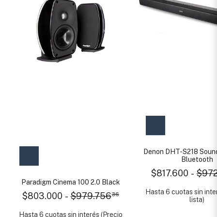
Denon DHT-S218 Soun
Bluetooth
$817.600
-
$972
Paradigm Cinema 100 2.0 Black
Hasta 6 cuotas sin inte
$803.000
-
$979.756
36
lista)
Hasta 6 cuotas sin interés (Precio