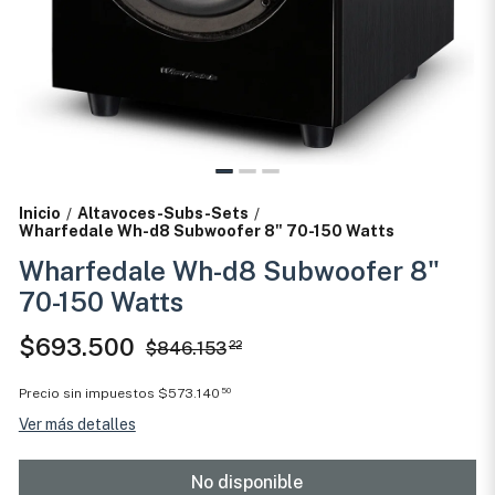
Inicio
Altavoces-Subs-Sets
/
/
Wharfedale Wh-d8 Subwoofer 8" 70-150 Watts
Wharfedale Wh-d8 Subwoofer 8"
70-150 Watts
$693.500
$846.153
22
Precio sin impuestos
$573.140
50
Ver más detalles
No disponible