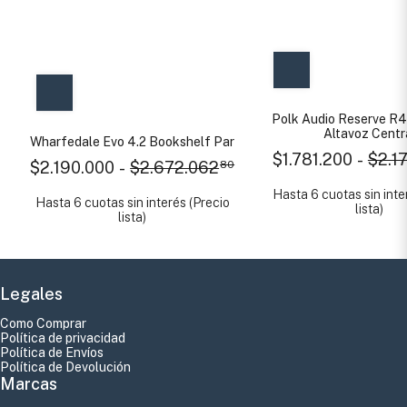
Polk Audio Reserve R
Altavoz Centr
Wharfedale Evo 4.2 Bookshelf Par
$1.781.200
-
$2.1
$2.190.000
-
$2.672.062
80
Hasta 6 cuotas sin inte
Hasta 6 cuotas sin interés (Precio
lista)
lista)
Legales
Como Comprar
Política de privacidad
Política de Envíos
Política de Devolución
Marcas