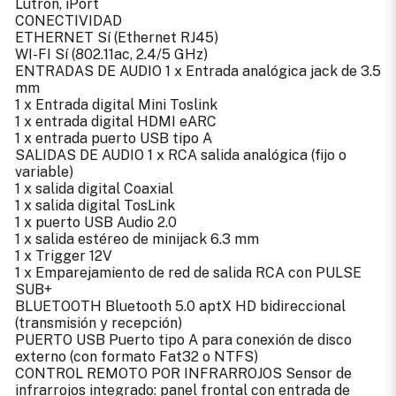
Lutron, iPort
CONECTIVIDAD
ETHERNET Sí (Ethernet RJ45)
WI-FI Sí (802.11ac, 2.4/5 GHz)
ENTRADAS DE AUDIO 1 x Entrada analógica jack de 3.5
mm
1 x Entrada digital Mini Toslink
1 x entrada digital HDMI eARC
1 x entrada puerto USB tipo A
SALIDAS DE AUDIO 1 x RCA salida analógica (fijo o
variable)
1 x salida digital Coaxial
1 x salida digital TosLink
1 x puerto USB Audio 2.0
1 x salida estéreo de minijack 6.3 mm
1 x Trigger 12V
1 x Emparejamiento de red de salida RCA con PULSE
SUB+
BLUETOOTH Bluetooth 5.0 aptX HD bidireccional
(transmisión y recepción)
PUERTO USB Puerto tipo A para conexión de disco
externo (con formato Fat32 o NTFS)
CONTROL REMOTO POR INFRARROJOS Sensor de
infrarrojos integrado: panel frontal con entrada de