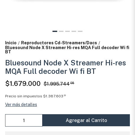
Inicio
Reproductores Cd-Streamers/Dacs
/
/
Bluesound Node X Streamer Hi-res MQA Full decoder Wi fi
BT
Bluesound Node X Streamer Hi-res
MQA Full decoder Wi fi BT
$1.679.000
$1.995.744
08
Precio sin impuestos
$1.387.603
31
Ver más detalles
Agregar al Carrito