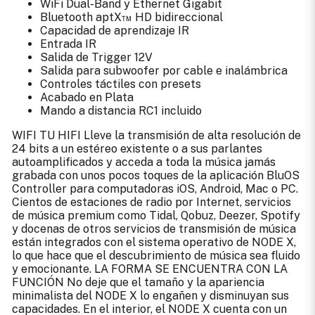
WiFi Dual-Band y Ethernet Gigabit
Bluetooth aptX™ HD bidireccional
Capacidad de aprendizaje IR
Entrada IR
Salida de Trigger 12V
Salida para subwoofer por cable e inalámbrica
Controles táctiles con presets
Acabado en Plata
Mando a distancia RC1 incluido
WIFI TU HIFI Lleve la transmisión de alta resolución de
24 bits a un estéreo existente o a sus parlantes
autoamplificados y acceda a toda la música jamás
grabada con unos pocos toques de la aplicación BluOS
Controller para computadoras iOS, Android, Mac o PC.
Cientos de estaciones de radio por Internet, servicios
de música premium como Tidal, Qobuz, Deezer, Spotify
y docenas de otros servicios de transmisión de música
están integrados con el sistema operativo de NODE X,
lo que hace que el descubrimiento de música sea fluido
y emocionante. LA FORMA SE ENCUENTRA CON LA
FUNCIÓN No deje que el tamaño y la apariencia
minimalista del NODE X lo engañen y disminuyan sus
capacidades. En el interior, el NODE X cuenta con un