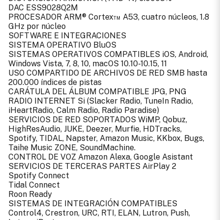
DAC ESS9028Q2M
PROCESADOR ARM® Cortex™ A53, cuatro núcleos, 1.8
GHz por núcleo
SOFTWARE E INTEGRACIONES
SISTEMA OPERATIVO BluOS
SISTEMAS OPERATIVOS COMPATIBLES iOS, Android,
Windows Vista, 7, 8, 10, macOS 10.10-10.15, 11
USO COMPARTIDO DE ARCHIVOS DE RED SMB hasta
200.000 índices de pistas
CARÁTULA DEL ÁLBUM COMPATIBLE JPG, PNG
RADIO INTERNET Si (Slacker Radio, TuneIn Radio,
iHeartRadio, Calm Radio, Radio Paradise)
SERVICIOS DE RED SOPORTADOS WiMP, Qobuz,
HighResAudio, JUKE, Deezer, Murfie, HDTracks,
Spotify, TIDAL, Napster, Amazon Music, KKbox, Bugs,
Taihe Music ZONE, SoundMachine.
CONTROL DE VOZ Amazon Alexa, Google Asistant
SERVICIOS DE TERCERAS PARTES AirPlay 2
Spotify Connect
Tidal Connect
Roon Ready
SISTEMAS DE INTEGRACIÓN COMPATIBLES
Control4, Crestron, URC, RTI, ELAN, Lutron, Push,