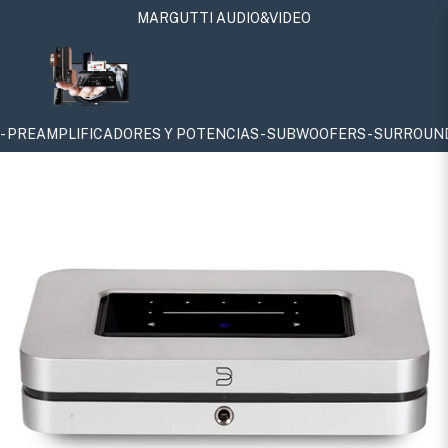
MARGUTTI AUDIO&VIDEO
CIAS - SUBWOOFERS - SURROUNDS - ATMOS - 4K - 8K - SOUNDBA