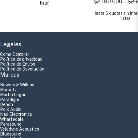
$2.190.000
-
$2.
lista)
Hasta 6 cuotas sin inte
lista)
Legales
Como Comprar
Política de privacidad
Política de Envíos
Política de Devolución
Marcas
Bowers & Wilkins
Marantz
Martin Logan
Paradigm
Denon
Polk Audio
Nad Electronics
Wharfedale
Parasound
Velodyne Acoustics
Bluesound