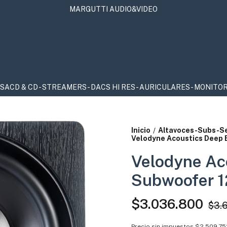
MARGUTTI AUDIO&VIDEO
CD - STREAMERS - DACS HI RES - AURICULARES - MONITORES DE
Inicio
Altavoces-Subs-S
/
Velodyne Acoustics Deep 
Velodyne Ac
Subwoofer 1
$3.036.800
$3.6
Precio sin impuestos
$2.509.75