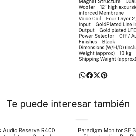
Magnet Structure Dual 
Woofer 12” high excursio
inforced Membrane
Voice Coil Four Layer 2,
Input GoldPlated Line in
Output Gold plated LF
Power Selector Off / Au
Finishes Black
Dimensions (W/H/D) (inc
Weight (approx) 13 kg
Shipping Weight (approx
Te puede interesar también
- 18 %
k Audio Reserve R400
Paradigm Monitor SE 