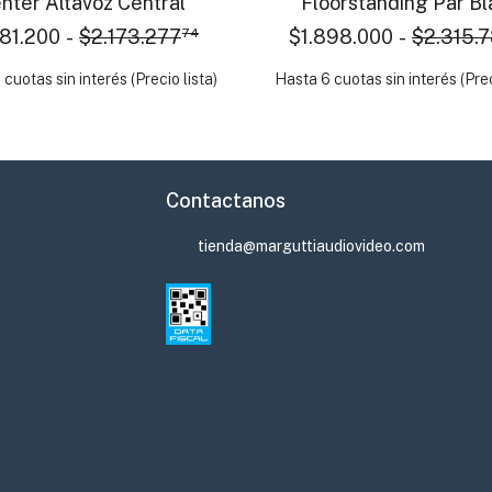
nter Altavoz Central
Floorstanding Par Bl
781.200
-
$2.173.277
74
$1.898.000
-
$2.315.
cuotas sin interés (Precio lista)
Hasta 6 cuotas sin interés (Prec
Contactanos
tienda@marguttiaudiovideo.com