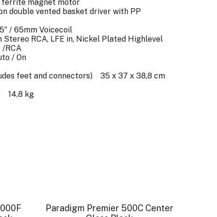
ferrite magnet motor
n double vented basket driver with PP
5″ / 65mm Voicecoil
 Stereo RCA, LFE in, Nickel Plated Highlevel
E /RCA
to / On
ludes feet and connectors) 35 x 37 x 38,8 cm
) 14,8 kg
- 18 %
SIN STOCK
- 18 %
3000F
Paradigm Premier 500C Center