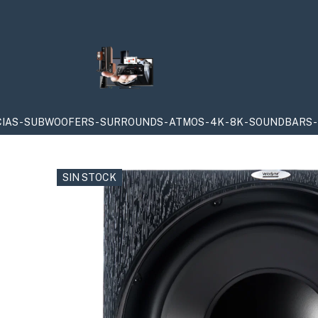
OFERS - SURROUNDS - ATMOS - 4K - 8K - SOUNDBARS - SACD & 
SIN STOCK