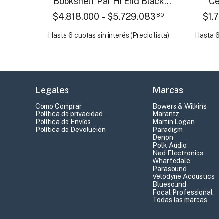
Bookshelf Par Hi End Black
Ce
Gloss
$4.818.000
-
$5.729.083
80
$1.
Hasta 6 cuotas sin interés (Precio lista)
Hasta 6 
Legales
Marcas
Como Comprar
Bowers & Wilkins
Política de privacidad
Marantz
Política de Envíos
Martin Logan
Política de Devolución
Paradigm
Denon
Polk Audio
Nad Electronics
Wharfedale
Parasound
Velodyne Acoustics
Bluesound
Focal Professional
Todas las marcas