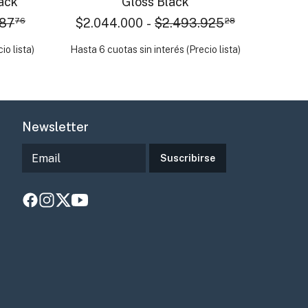
ack
Gloss Black
787
76
$2.044.000
-
$2.493.925
28
io lista)
Hasta 6 cuotas sin interés (Precio lista)
Newsletter
Suscribirse