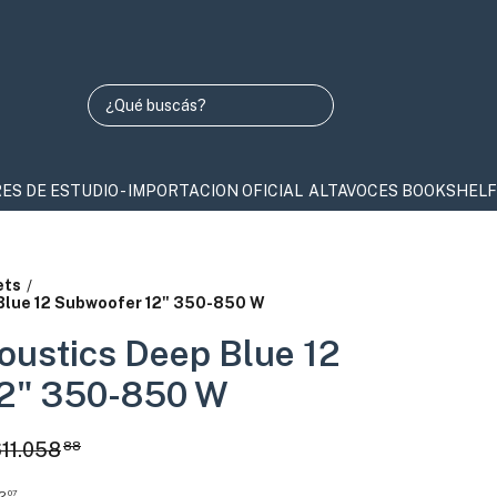
 ESTUDIO - IMPORTACION OFICIAL
ALTAVOCES BOOKSHELFS Y COLU
ets
/
Blue 12 Subwoofer 12" 350-850 W
oustics Deep Blue 12
2" 350-850 W
11.058
88
2
07