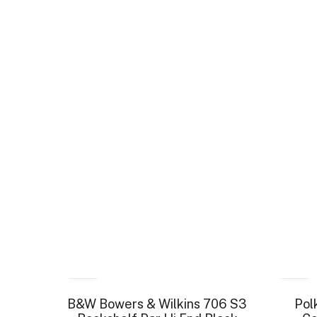
- 15 %
B&W Bowers & Wilkins 706 S3
Pol