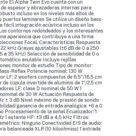
ente El Alpha Twin Evo cuenta con un
 de espesor y abrazaderas internas para
busto incluso en los niveles más altos de
 puertos laminares Se utiliza un diseño bass-
a fácil integración acústica incluso en los
Los contornos redondeados y los interesantes
una apariencia que contribuye a una firma
olecciones Focal. Características Respuesta
 22 kHz Graves ajustables (±6 dB de 0 a 250
5 a 35 kHz) Selección de sensibilidad de 0 o
omático anulable Incluye rejillas
iones monitor de estudio Tipo de monitor:
 Bass-Reflex Potencia nominal: 130 W
or LF: 2 woofers compuestos de 6,5"/16,5 cm
 de cúpula invertida de aluminio de 1"/2,5 cm
adores LF: clase D nominal de 50 W 1
D nominal de 30 W Actuación Respuesta de
Hz ± 3 dB Nivel máximo de presión de sonido
ibilidad/ganancia de entrada analógica: +6 a 0
no Procesamiento de la señal Ecualizador: 1
z 1 estante HF: ±3 dB a 4,5 kHz Filtros:
métrico: Ninguno Conectividad E/S de audio:
ra balanceada XLR (10 kiloohmios) 1 entrada