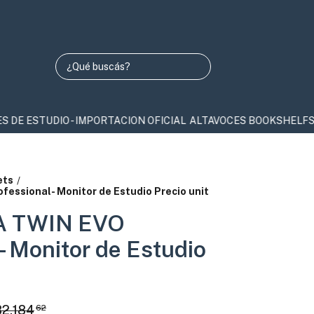
 ESTUDIO - IMPORTACION OFICIAL
ALTAVOCES BOOKSHELFS Y COL
ets
/
essional- Monitor de Estudio Precio unit
A TWIN EVO
- Monitor de Estudio
82.184
62