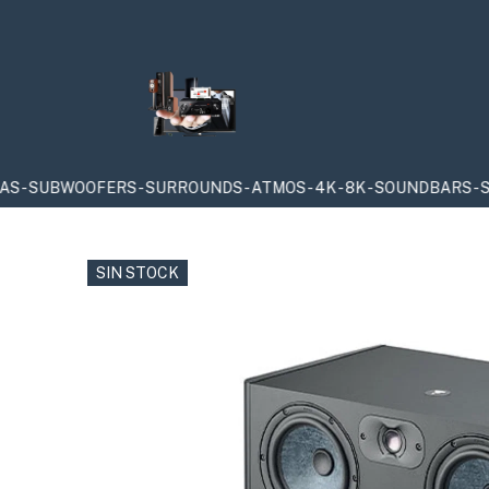
OOFERS - SURROUNDS - ATMOS - 4K - 8K - SOUNDBARS - SACD &
SIN STOCK