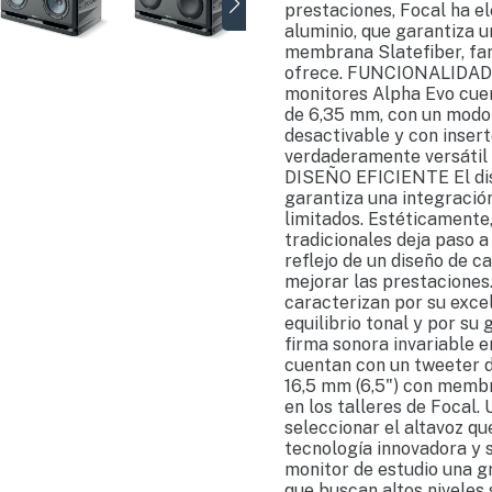
prestaciones, Focal ha el
aluminio, que garantiza u
membrana Slatefiber, fam
ofrece. FUNCIONALIDADE
monitores Alpha Evo cue
de 6,35 mm, con un modo
desactivable y con insert
verdaderamente versátil (m
DISEÑO EFICIENTE El dis
garantiza una integració
limitados. Estéticamente
tradicionales deja paso a
reflejo de un diseño de 
mejorar las prestaciones
caracterizan por su excel
equilibrio tonal y por su
firma sonora invariable 
cuentan con un tweeter d
16,5 mm (6,5") con membr
en los talleres de Focal.
seleccionar el altavoz q
tecnología innovadora y s
monitor de estudio una g
que buscan altos niveles