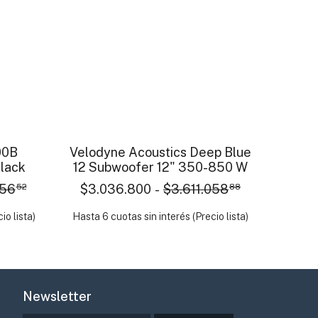
- 18 %
SIN STOCK
- 15 %
00B
Velodyne Acoustics Deep Blue
Black
12 Subwoofer 12" 350-850 W
856
52
$3.036.800
-
$3.611.058
88
io lista)
Hasta 6 cuotas sin interés (Precio lista)
Newsletter