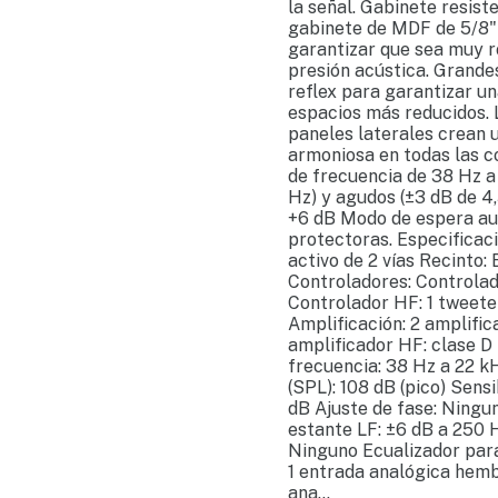
la señal. Gabinete resist
gabinete de MDF de 5/8"
garantizar que sea muy ro
presión acústica. Grandes
reflex para garantizar un
espacios más reducidos. 
paneles laterales crean 
armoniosa en todas las c
de frecuencia de 38 Hz a
Hz) y agudos (±3 dB de 4,
+6 dB Modo de espera aut
protectoras. Especificac
activo de 2 vías Recinto:
Controladores: Controlad
Controlador HF: 1 tweeter
Amplificación: 2 amplific
amplificador HF: clase 
frecuencia: 38 Hz a 22 k
(SPL): 108 dB (pico) Sens
dB Ajuste de fase: Ningu
estante LF: ±6 dB a 250 H
Ninguno Ecualizador para
1 entrada analógica hemb
ana...