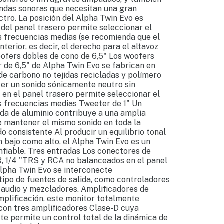
ndas sonoras que necesitan una gran
ctro. La posición del Alpha Twin Evo es
r del panel trasero permite seleccionar el
s frecuencias medias (se recomienda que el
nterior, es decir, el derecho para el altavoz
oofers dobles de cono de 6,5" Los woofers
r de 6,5" de Alpha Twin Evo se fabrican en
 de carbono no tejidas recicladas y polímero
er un sonido sónicamente neutro sin
r en el panel trasero permite seleccionar el
s frecuencias medias Tweeter de 1" Un
ida de aluminio contribuye a una amplia
te mantener el mismo sonido en toda la
do consistente Al producir un equilibrio tonal
 bajo como alto, el Alpha Twin Evo es un
nfiable. Tres entradas Los conectores de
, 1/4 "TRS y RCA no balanceados en el panel
lpha Twin Evo se interconecte
ipo de fuentes de salida, como controladores
e audio y mezcladores. Amplificadores de
mplificación, este monitor totalmente
con tres amplificadores Clase-D cuya
te permite un control total de la dinámica de