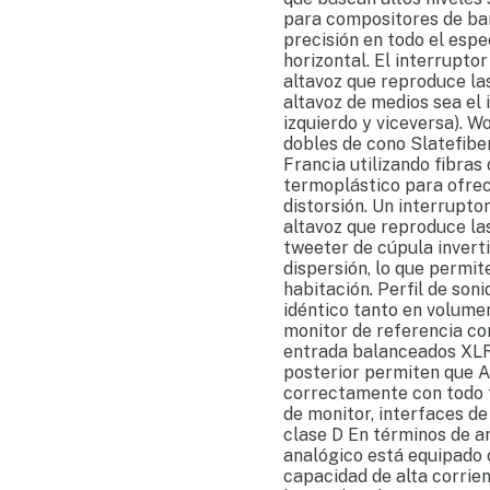
para compositores de ba
precisión en todo el espe
horizontal. El interrupto
altavoz que reproduce la
altavoz de medios sea el i
izquierdo y viceversa). W
dobles de cono Slatefibe
Francia utilizando fibras
termoplástico para ofrec
distorsión. Un interrupto
altavoz que reproduce la
tweeter de cúpula invert
dispersión, lo que permi
habitación. Perfil de soni
idéntico tanto en volumen
monitor de referencia co
entrada balanceados XLR
posterior permiten que A
correctamente con todo t
de monitor, interfaces d
clase D En términos de a
analógico está equipado 
capacidad de alta corrien