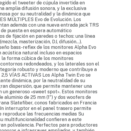
egido el tweeter de cúpula invertida en
na amplia difusión sonora, y la exclusiva
osa por su neutralidad y la dinámica que
S MÚLTIPLES Evo de Evolución. Los
ntan además con una nueva entrada jack TRS
 de puesta en espera automático
os de fijación en paredes o techos: una línea
ezcla, masterización, DJ, difusión...).
eño bass-reflex de los monitores Alpha Evo
n acústica natural incluso en espacios
, la forma cúbica de los monitores
 contornos redondeados, y los laterales son el
categoría robusto y moderno que contribuye a
. 2,5 VÍAS ACTIVAS Los Alpha Twin Evo se
ente dinámica, por la neutralidad de su
 gran dispersión, que permite mantener una
en un generoso «sweet spot». Estos monitores
e aluminio de 25 mm (1") y dos woofers de
ana Slatefiber, conos fabricados en Francia
 Un interruptor en el panel trasero permite
ue reproduce las frecuencias medias Su
u multifuncionalidad confieren a este
ran polivalencia. Perfectos para productores
 sonoros e infragraves ampliados, y también