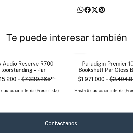
Te puede interesar también
- 18 %
k Audio Reserve R700
Paradigm Premier 1
Floorstanding - Par
Bookshelf Par Gloss 
15.200
-
$7.339.265
82
$1.971.000
-
$2.404.
cuotas sin interés (Precio lista)
Hasta 6 cuotas sin interés (Prec
Contactanos