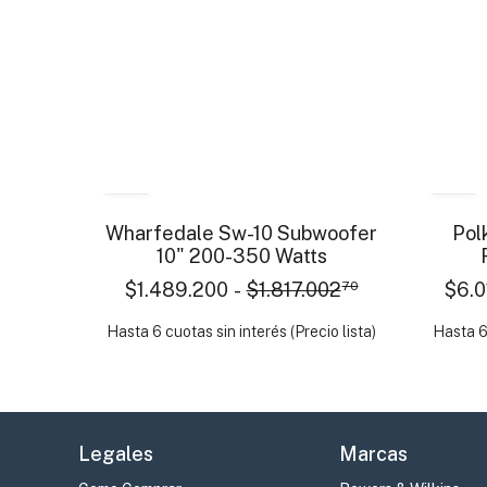
- 18 %
Wharfedale Sw-10 Subwoofer
Pol
10" 200-350 Watts
$1.489.200
-
$1.817.002
70
$6.0
Hasta 6 cuotas sin interés (Precio lista)
Hasta 6 
Legales
Marcas