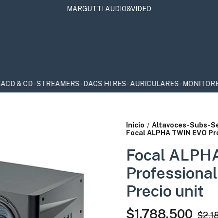
MARGUTTI AUDIO&VIDEO
 CD - STREAMERS - DACS HI RES - AURICULARES - MONITORES DE
Inicio
Altavoces-Subs-S
/
Focal ALPHA TWIN EVO Prof
Focal ALPH
Professional
Precio unit
$1.788.500
$2.1