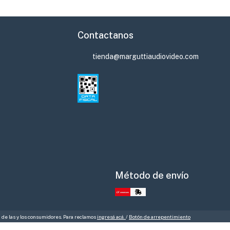
Contactanos
tienda@marguttiaudiovideo.com
Método de envío
 de las y los consumidores. Para reclamos
ingresá acá.
/
Botón de arrepentimiento