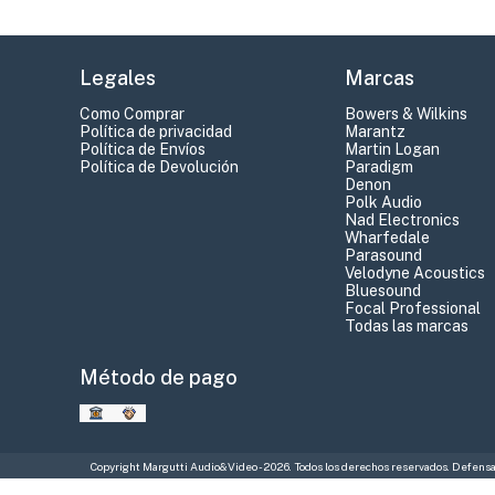
Legales
Marcas
Como Comprar
Bowers & Wilkins
Política de privacidad
Marantz
Política de Envíos
Martin Logan
Política de Devolución
Paradigm
Denon
Polk Audio
Nad Electronics
Wharfedale
Parasound
Velodyne Acoustics
Bluesound
Focal Professional
Todas las marcas
Método de pago
Copyright Margutti Audio&Video - 2026. Todos los derechos reservados. Defensa