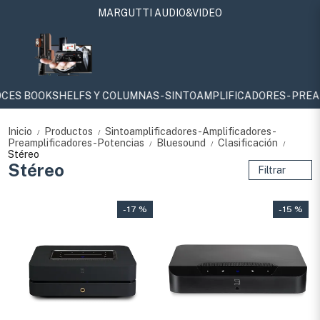
MARGUTTI AUDIO&VIDEO
S BOOKSHELFS Y COLUMNAS - SINTOAMPLIFICADORES - PREAMPLIF
Inicio
Productos
Sintoamplificadores-Amplificadores-
/
/
Preamplificadores-Potencias
Bluesound
Clasificación
/
/
/
Stéreo
Stéreo
Filtrar
- 17 %
- 15 %