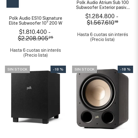
Polk Audio Atrium Sub 100
Subwoofer Exterior pasivo
200W Stereo
$1.284.800
-
Polk Audio ES10 Signature
$1.567.610
18
Elite Subwoofer 10" 200 W
$1.810.400
-
Hasta 6 cuotas sin interés
$2.208.905
25
(Precio lista)
Hasta 6 cuotas sin interés
(Precio lista)
SIN STOCK
- 18 %
SIN STOCK
- 18 %