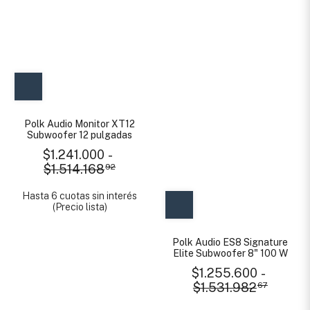
Polk Audio Monitor XT12
Subwoofer 12 pulgadas
$1.241.000
-
$1.514.168
92
Hasta 6 cuotas sin interés
(Precio lista)
Polk Audio ES8 Signature
Elite Subwoofer 8" 100 W
$1.255.600
-
$1.531.982
67