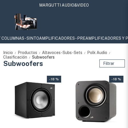
MARGUTTI AUDIO&VIDEO
NAS - SINTOAMPLIFICADORES - PREAMPLIFICADORES Y POTENCIAS
Inicio
Productos
Altavoces-Subs-Sets
Polk Audio
/
/
/
/
Clasificación
Subwoofers
/
Subwoofers
Filtrar
- 18 %
- 18 %