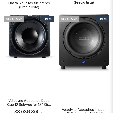
(Precio lista)
Hasta 6 cuotas sin interés
(Precio lista)
SIN STOCK
- 15 %
SIN STOCK
- 15 %
Velodyne Acoustics Deep
Blue 12 Subwoofer 12" 350-
850 W
Velodyne Acoustics Impact
$3.036.800
-