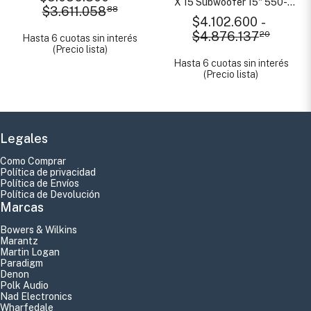
X 15 Subwoofer 15" 550-
$3.611.058
88
1000 W
$4.102.600
-
$4.876.137
20
Hasta 6 cuotas sin interés
(Precio lista)
Hasta 6 cuotas sin interés
(Precio lista)
Legales
Como Comprar
Política de privacidad
Política de Envíos
Política de Devolución
Marcas
Bowers & Wilkins
Marantz
Martin Logan
Paradigm
Denon
Polk Audio
Nad Electronics
Wharfedale