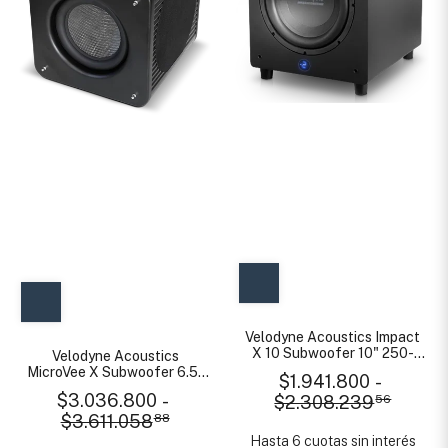
Velodyne Acoustics Impact
X 10 Subwoofer 10" 250-
Velodyne Acoustics
500 W
MicroVee X Subwoofer 6.5"
$1.941.800
-
300-800 W
$3.036.800
-
$2.308.239
56
$3.611.058
88
Hasta 6 cuotas sin interés