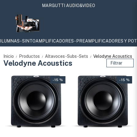
MARGUTTI AUDIO&VIDEO
S - SINTOAMPLIFICADORES - PREAMPLIFICADORES Y POTENCIAS - 
Inicio
Productos
Altavoces-Subs-Sets
Velodyne Acoustics
/
/
/
Velodyne Acoustics
Filtrar
- 15 %
- 15 %